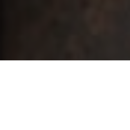
VERDALUAEX
VERDALUMA heeft met zijn jarenlange ervaring in de