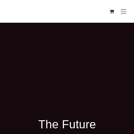
Overslaan naar inhoud
The Future